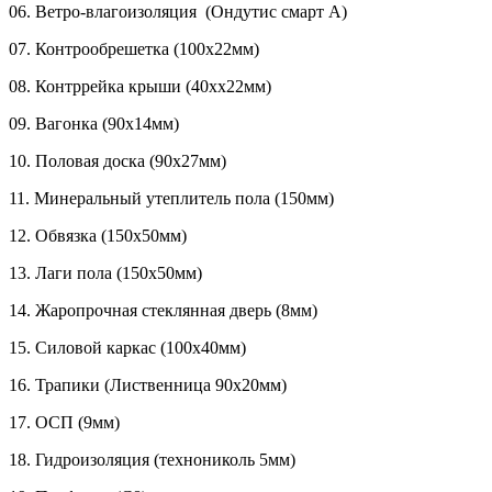
06.
Ветро-влагоизоляция (Ондутис смарт А)
07.
Контрообрешетка (100x22мм)
08.
Контррейка крыши (40xx22мм)
09.
Вагонка (90x14мм)
10.
Половая доска (90x27мм)
11.
Минеральный утеплитель пола (150мм)
12.
Обвязка (150x50мм)
13.
Лаги пола (150х50мм)
14.
Жаропрочная стеклянная дверь (8мм)
15.
Силовой каркас (100x40мм)
16.
Трапики (Лиственница 90x20мм)
17.
ОСП (9мм)
18.
Гидроизоляция (технониколь 5мм)