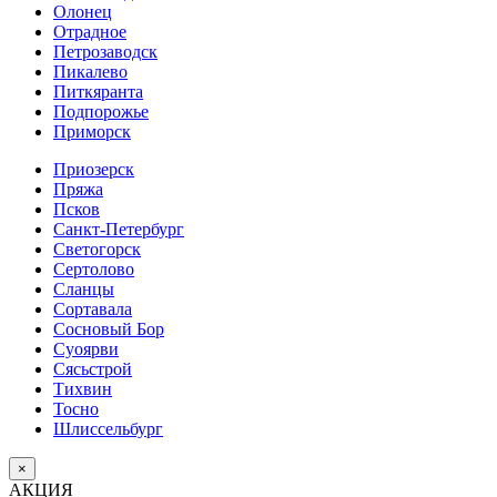
Олонец
Отрадное
Петрозаводск
Пикалево
Питкяранта
Подпорожье
Приморск
Приозерск
Пряжа
Псков
Санкт-Петербург
Светогорск
Сертолово
Сланцы
Сортавала
Сосновый Бор
Суоярви
Сясьстрой
Тихвин
Тосно
Шлиссельбург
×
АКЦИЯ