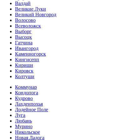
Валдай
Великие Луки
Великий Новгород
Волосово
Всеволожск
Выборг
Высоцк
Гатчина
Ивангород
Каменногорск
Кингисепп
Кириши
Кировск
Колтуши
Коммунар
Кондопога
Кудрово
Лахденпохья
Лодейное Поле
Луга
Любань
Мурино
Никольское
Новая Ладога